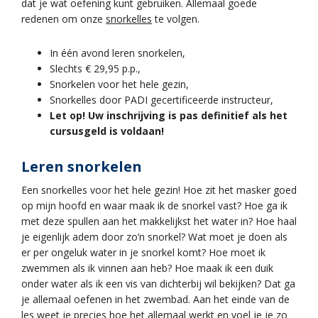
dat je wat oefening kunt gebruiken. Allemaal goede
redenen om onze
snorkelles
te volgen.
In één avond leren snorkelen,
Slechts € 29,95 p.p.,
Snorkelen voor het hele gezin,
Snorkelles door PADI gecertificeerde instructeur,
Let op! Uw inschrijving is pas definitief als het
cursusgeld is voldaan!
Leren snorkelen
Een snorkelles voor het hele gezin! Hoe zit het masker goed
op mijn hoofd en waar maak ik de snorkel vast? Hoe ga ik
met deze spullen aan het makkelijkst het water in? Hoe haal
je eigenlijk adem door zo’n snorkel? Wat moet je doen als
er per ongeluk water in je snorkel komt? Hoe moet ik
zwemmen als ik vinnen aan heb? Hoe maak ik een duik
onder water als ik een vis van dichterbij wil bekijken? Dat ga
je allemaal oefenen in het zwembad. Aan het einde van de
les weet je precies hoe het allemaal werkt en voel je je zo