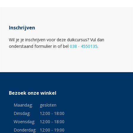
Primaire
Sidebar
Inschrijven
Wil je je inschrijven voor deze duikcursus? Vul dan
onderstaand formulier in of bel
038 - 4550135
.
Footer
Bezoek onze winkel
Maandag:
gesloten
Dinsdag:
12:00 - 18:00
Woensdag:
12:00 - 18:00
Donderdag:
12:00 - 19:00